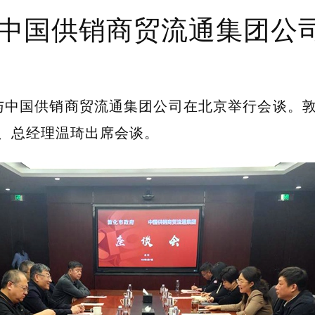
中国供销商贸流通集团公
团与中国供销商贸流通集团公司在北京举行会谈。
、总经理温琦出席会谈。