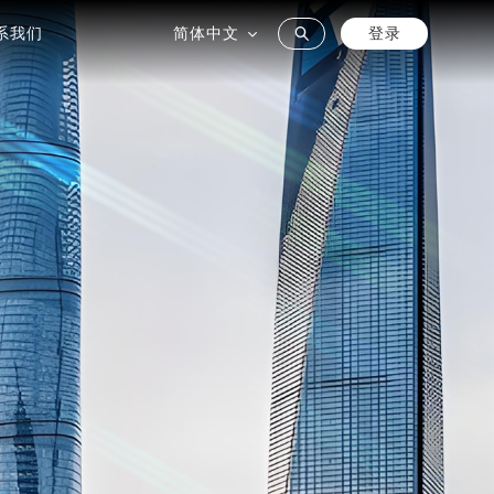
系我们
简体中文
登录