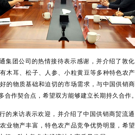
通集团公司的热情接待表示感谢，并介绍了敦化
有木耳、松子、人参、小粒黄豆等多种特色农
好的物质基础和迫切的市场需求，与中国供销
多合作契合点，希望双方能够建立长期持久合作
行的来访表示欢迎，并介绍了中国供销商贸流通
农业物产丰富，特色农产品竞争优势明显，希