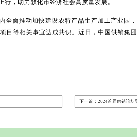
上行，助力敦化市经济社会高质量发展。
内全面推动加快建设农特产品生产加工产业园，
项目等相关事宜达成共识。近日，中国供销集
下一篇：2024首届供销论